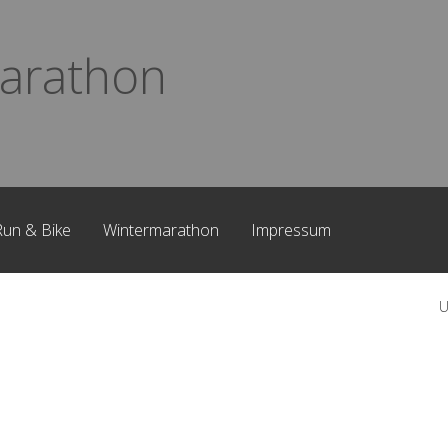
arathon
Run & Bike
Wintermarathon
Impressum
U