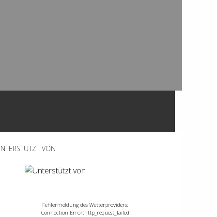
NTERSTÜTZT VON
Fehlermeldung des Wetterproviders:
Connection Error:http_request_failed