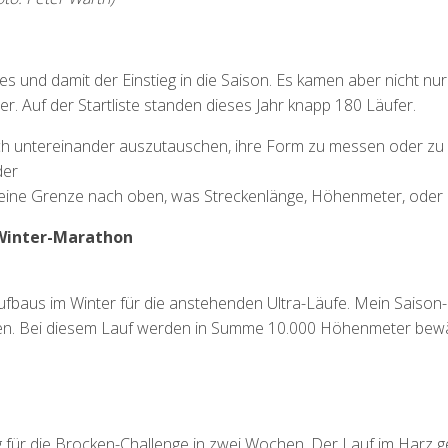
ahres und damit der Einstieg in die Saison. Es kamen aber nicht 
 Auf der Startliste standen dieses Jahr knapp 180 Läufer.
ch untereinander auszutauschen, ihre Form zu messen oder zu be
der
hl keine Grenze nach oben, was Streckenlänge, Höhenmeter, oder
rWinter-Marathon
fbaus im Winter für die anstehenden Ultra-Läufe. Mein Saison-Hi
n. Bei diesem Lauf werden in Summe 10.000 Höhenmeter bewälti
ng für die Brocken-Challenge in zwei Wochen. Der Lauf im Harz