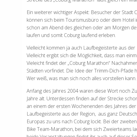
Ein weiterer wichtiger Aspekt: Besucher der Stadt 
können sich beim Tourismusbüro oder dem Hotel in
schon am Abend des gleichen oder am Morgen des
laufen und somit Coburg laufend erleben.
Vielleicht kommen ja auch Laufbegeisterte aus de
Vielleicht ergibt sich die Möglichkeit, dass man ein
Vieleicht findet der „Coburg Marathon“ Nachahmer
Städten vorfindet. Die Idee der Trimm-Dich-Pfade h
Wer weiß, was man sich noch alles vorstellen kann…
Anfang des Jahres 2004 waren diese Wort noch Zuku
Jahre alt. Unterdessen finden auf der Strecke scho
an einem der ersten Wochenenden des Jahres der 
Laufbegeisterte aus der Region, aus ganz Deutsch
Europas zu uns nach Coburg lockt. Bei der zweite
Bike Team-Marathon, bei dem sich Zweierteams lau
beide Veranstaltungen findet ihr auch auf dieser Sei