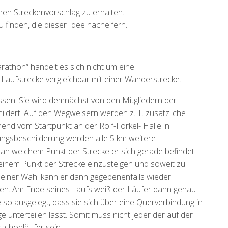
nen Streckenvorschlag zu erhalten.
 finden, die dieser Idee nacheifern.
arathon“ handelt es sich nicht um eine
Laufstrecke vergleichbar mit einer Wanderstrecke.
ssen. Sie wird demnächst von den Mitgliedern der
ildert. Auf den Wegweisern werden z. T. zusätzliche
end vom Startpunkt an der Rolf-Forkel- Halle in
ungsbeschilderung werden alle 5 km weitere
n an welchem Punkt der Strecke er sich gerade befindet.
deinem Punkt der Strecke einzusteigen und soweit zu
seiner Wahl kann er dann gegebenenfalls wieder
fen. Am Ende seines Laufs weiß der Läufer dann genau
e so ausgelegt, dass sie sich über eine Querverbindung in
e unterteilen lässt. Somit muss nicht jeder der auf der
athonläufer sein.