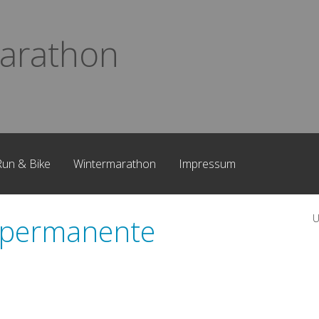
arathon
Run & Bike
Wintermarathon
Impressum
 permanente
U