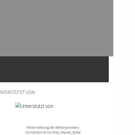
NTERSTÜTZT VON
Fehlermeldung des Wetterproviders:
Connection Error:http_request_failed