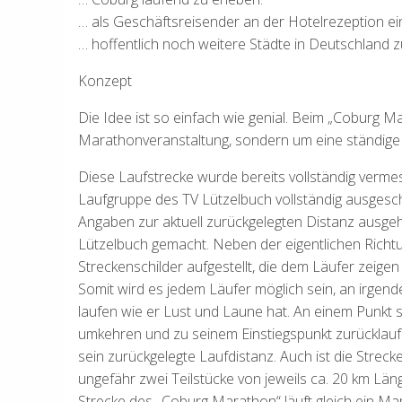
… als Geschäftsreisender an der Hotelrezeption ei
… hoffentlich noch weitere Städte in Deutschland zu
Konzept
Die Idee ist so einfach wie genial. Beim „Coburg M
Marathonveranstaltung, sondern um eine ständige 
Diese Laufstrecke wurde bereits vollständig verme
Laufgruppe des TV Lützelbuch vollständig ausgesch
Angaben zur aktuell zurückgelegten Distanz ausgeh
Lützelbuch gemacht. Neben der eigentlichen Richt
Streckenschilder aufgestellt, die dem Läufer zeige
Somit wird es jedem Läufer möglich sein, an irgen
laufen wie er Lust und Laune hat. An einem Punkt 
umkehren und zu seinem Einstiegspunkt zurücklau
sein zurückgelegte Laufdistanz. Auch ist die Streck
ungefähr zwei Teilstücke von jeweils ca. 20 km Läng
Strecke des „Coburg Marathon“ läuft gleich ein Mar