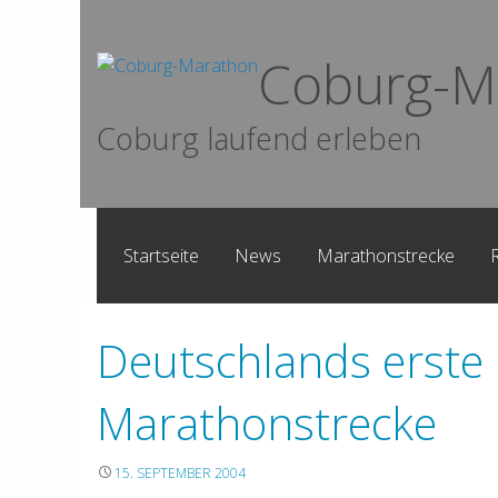
Skip
to
Coburg-M
content
Coburg laufend erleben
Startseite
News
Marathonstrecke
Deutschlands erste
Marathonstrecke
15. SEPTEMBER 2004