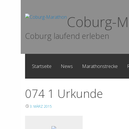
Skip
to
Coburg-M
content
Coburg laufend erleben
Startseite
News
Marathonstrecke
074 1 Urkunde
3. MÄRZ 2015