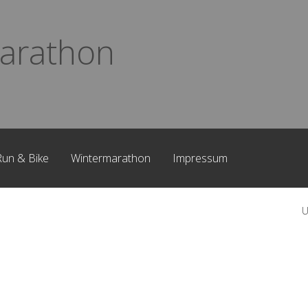
arathon
Run & Bike
Wintermarathon
Impressum
U