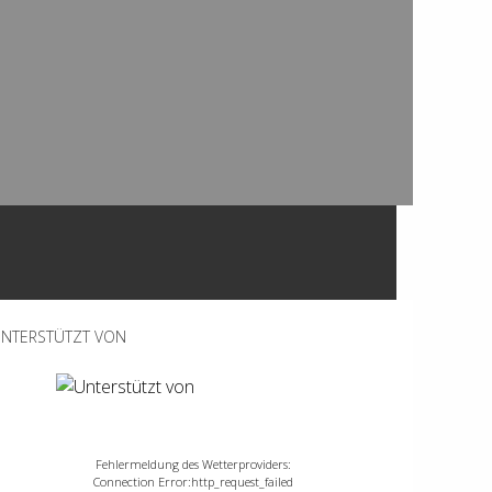
NTERSTÜTZT VON
Fehlermeldung des Wetterproviders:
Connection Error:http_request_failed