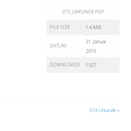
073_URKUNDE.PDF
FILE SIZE
1.4 MiB
21. Januar
DATUM
2015
DOWNLOADS
1327
074 Urkunde
»