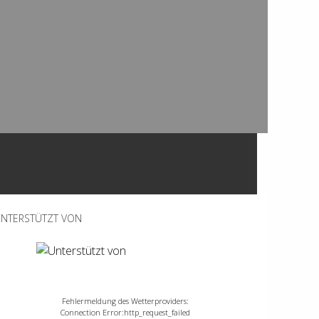
NTERSTÜTZT VON
Fehlermeldung des Wetterproviders:
Connection Error:http_request_failed