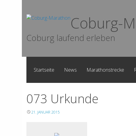
Skip
to
Coburg-M
content
Coburg laufend erleben
Startseite
News
Marathonstrecke
073 Urkunde
21. JANUAR 2015