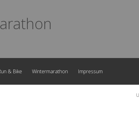
arathon
Run & Bike
Wintermarathon
Impressum
U