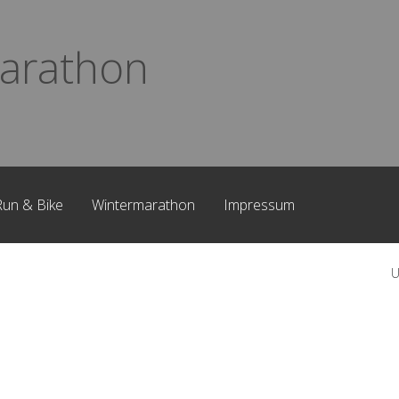
arathon
Run & Bike
Wintermarathon
Impressum
U