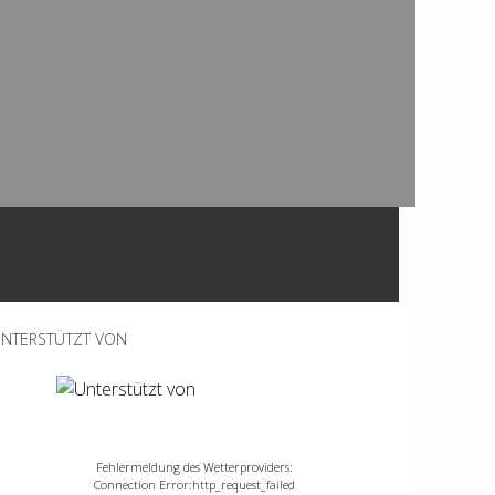
NTERSTÜTZT VON
Fehlermeldung des Wetterproviders:
Connection Error:http_request_failed