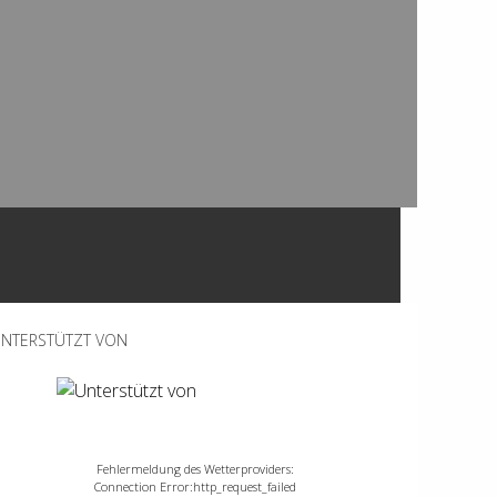
NTERSTÜTZT VON
Fehlermeldung des Wetterproviders:
Connection Error:http_request_failed