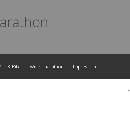
arathon
Run & Bike
Wintermarathon
Impressum
U