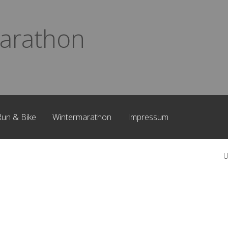
arathon
Run & Bike
Wintermarathon
Impressum
U