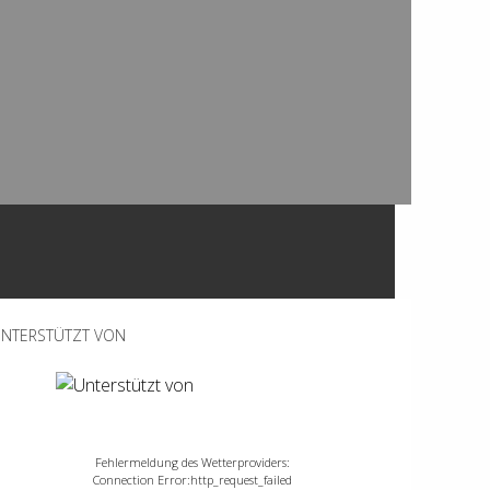
NTERSTÜTZT VON
Fehlermeldung des Wetterproviders:
Connection Error:http_request_failed