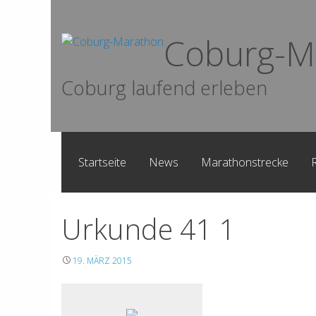
Skip
to
Coburg-M
content
Coburg laufend erleben
Startseite
News
Marathonstrecke
Urkunde 41 1
19. MÄRZ 2015