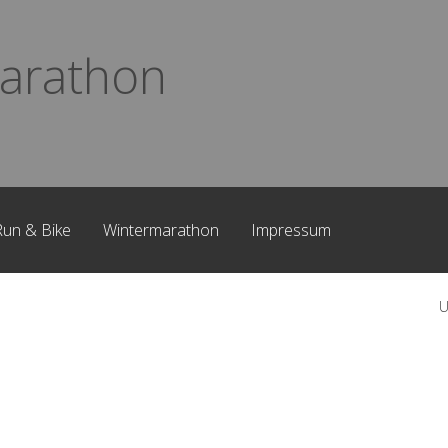
arathon
Run & Bike
Wintermarathon
Impressum
U