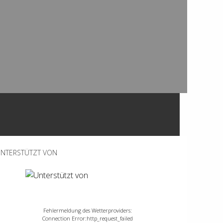
NTERSTÜTZT VON
Fehlermeldung des Wetterproviders:
Connection Error:http_request_failed