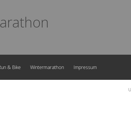
arathon
Run & Bike
Wintermarathon
Impressum
U