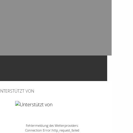
NTERSTÜTZT VON
Fehlermeldung des Wetterproviders:
Connection Error:http_request_failed