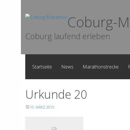
Skip
to
Coburg-M
content
Coburg laufend erleben
Startseite
News
Marathonstrecke
Urkunde 20
10. MÄRZ 2015