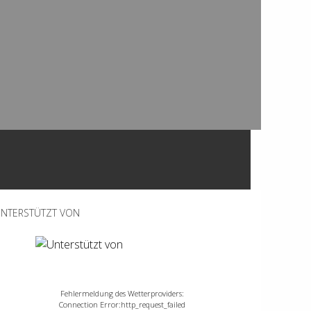
NTERSTÜTZT VON
Fehlermeldung des Wetterproviders:
Connection Error:http_request_failed