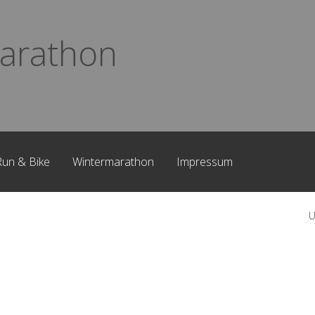
arathon
Run & Bike
Wintermarathon
Impressum
U