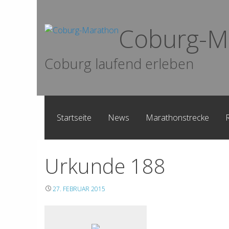
Skip
to
Coburg-M
content
Coburg laufend erleben
Startseite
News
Marathonstrecke
Urkunde 188
27. FEBRUAR 2015