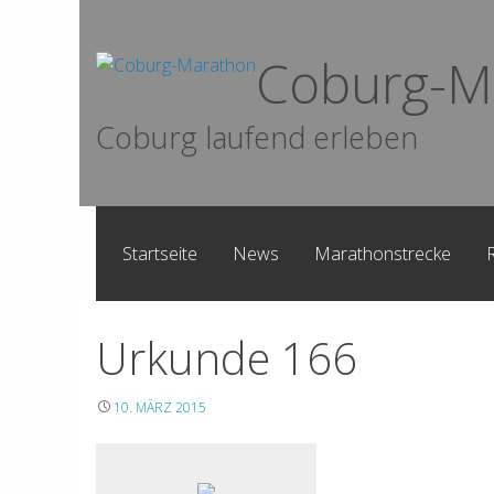
Skip
to
Coburg-M
content
Coburg laufend erleben
Startseite
News
Marathonstrecke
Urkunde 166
10. MÄRZ 2015