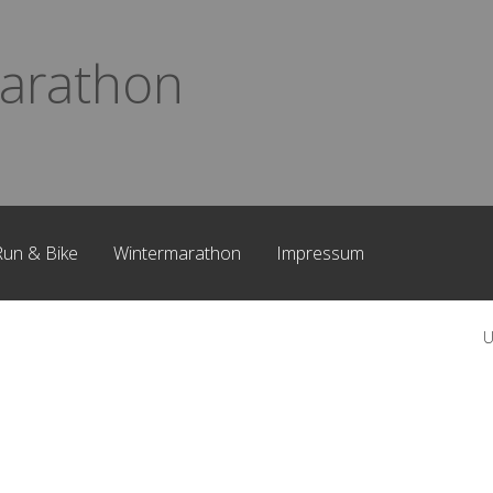
arathon
Run & Bike
Wintermarathon
Impressum
U