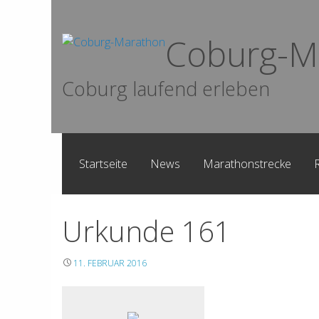
Skip
to
Coburg-M
content
Coburg laufend erleben
Startseite
News
Marathonstrecke
Urkunde 161
11. FEBRUAR 2016