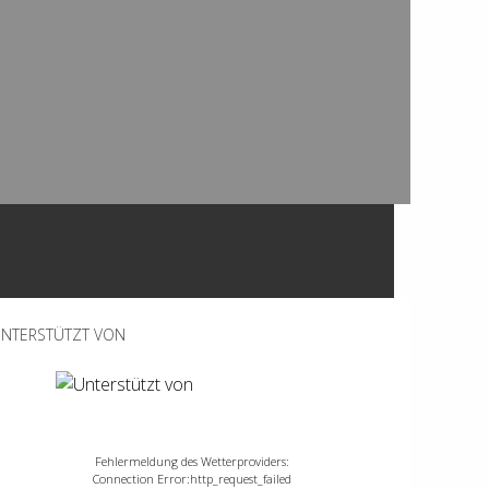
NTERSTÜTZT VON
Fehlermeldung des Wetterproviders:
Connection Error:http_request_failed