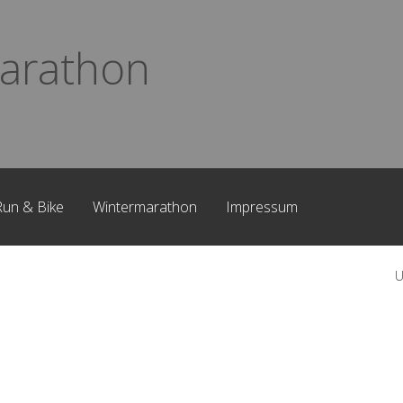
arathon
Run & Bike
Wintermarathon
Impressum
U