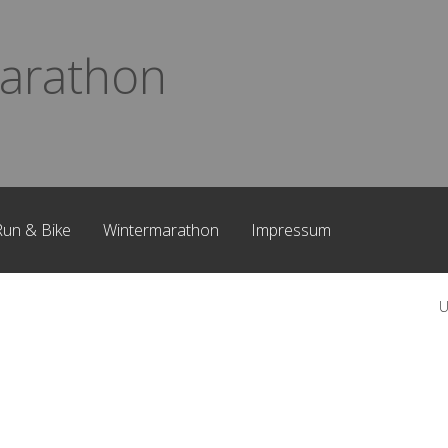
arathon
Run & Bike
Wintermarathon
Impressum
U