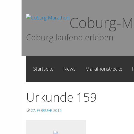
Skip
to
Coburg-M
content
Coburg laufend erleben
Startseite
News
Marathonstrecke
Urkunde 159
27. FEBRUAR 2015