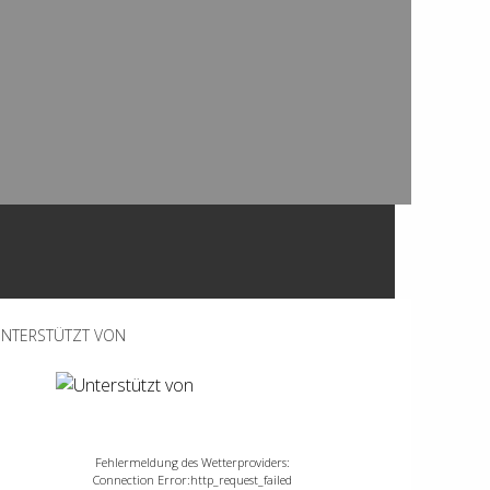
NTERSTÜTZT VON
Fehlermeldung des Wetterproviders:
Connection Error:http_request_failed