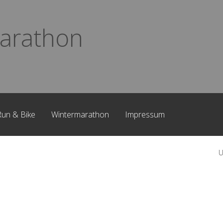
arathon
Run & Bike
Wintermarathon
Impressum
U