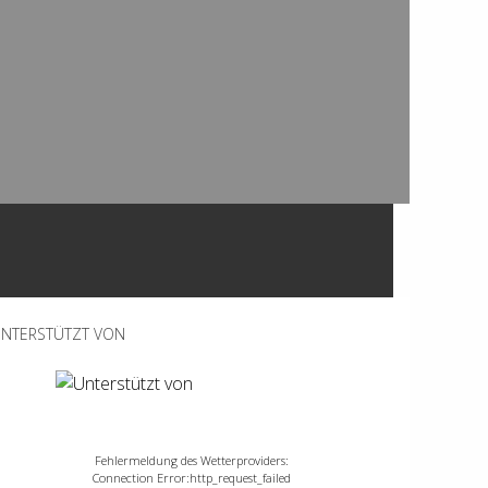
NTERSTÜTZT VON
Fehlermeldung des Wetterproviders:
Connection Error:http_request_failed