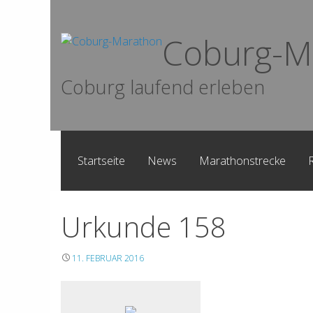
Skip
to
Coburg-M
content
Coburg laufend erleben
Startseite
News
Marathonstrecke
Urkunde 158
11. FEBRUAR 2016