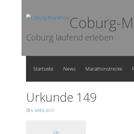
Skip
to
Coburg-M
content
Coburg laufend erleben
Startseite
News
Marathonstrecke
Urkunde 149
6. MÄRZ 2015