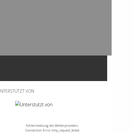
NTERSTÜTZT VON
Fehlermeldung des Wetterproviders:
Connection Error:http_request_failed