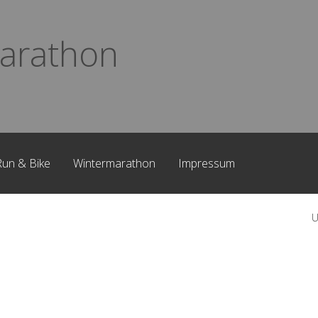
arathon
Run & Bike
Wintermarathon
Impressum
U