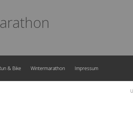
arathon
Run & Bike
Wintermarathon
Impressum
U