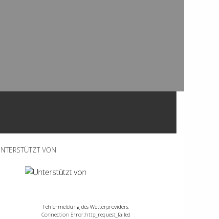
NTERSTÜTZT VON
Fehlermeldung des Wetterproviders:
Connection Error:http_request_failed