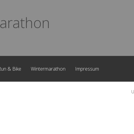
arathon
Run & Bike
Wintermarathon
Impressum
U