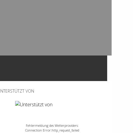
NTERSTÜTZT VON
Fehlermeldung des Wetterproviders:
Connection Error:http_request_failed