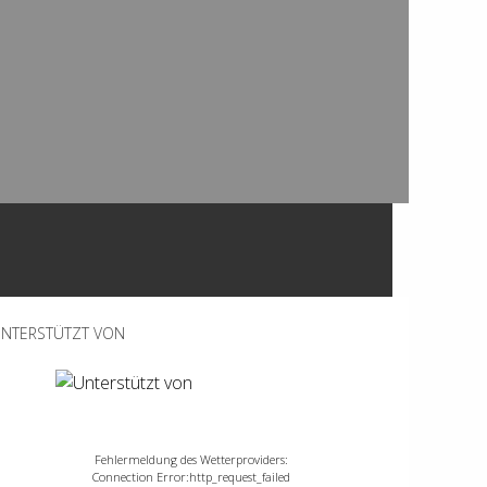
NTERSTÜTZT VON
Fehlermeldung des Wetterproviders:
Connection Error:http_request_failed