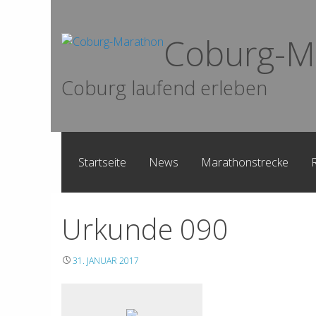
Skip
to
Coburg-M
content
Coburg laufend erleben
Startseite
News
Marathonstrecke
Urkunde 090
31. JANUAR 2017