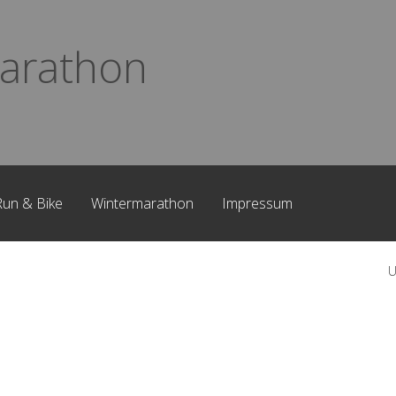
arathon
Run & Bike
Wintermarathon
Impressum
U