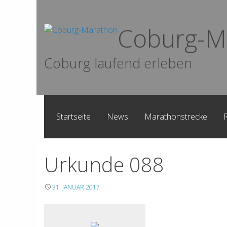
Skip
to
Coburg-M
content
Coburg laufend erleben
Startseite
News
Marathonstrecke
Urkunde 088
31. JANUAR 2017