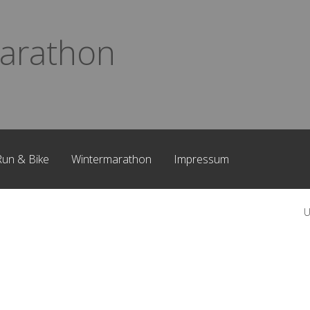
arathon
Run & Bike
Wintermarathon
Impressum
U