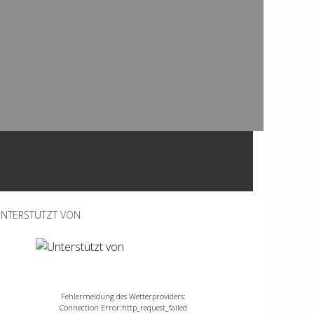
NTERSTÜTZT VON
Fehlermeldung des Wetterproviders:
Connection Error:http_request_failed