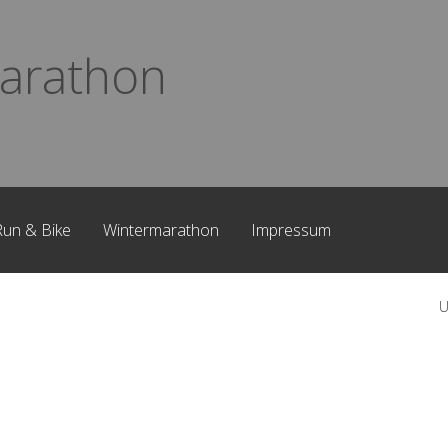
arathon
Run & Bike
Wintermarathon
Impressum
U