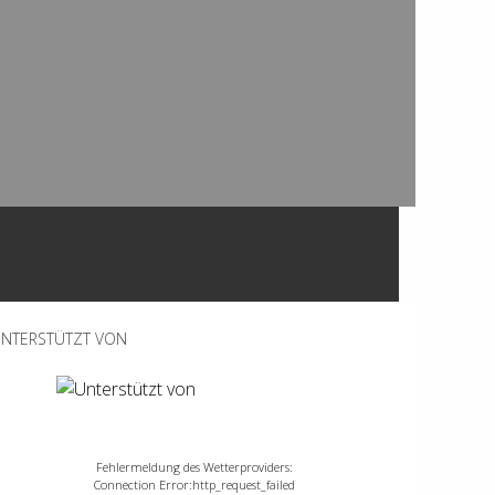
NTERSTÜTZT VON
Fehlermeldung des Wetterproviders:
Connection Error:http_request_failed