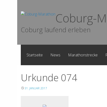
Skip
to
Coburg-M
content
Coburg laufend erleben
Startseite
News
Marathonstrecke
Urkunde 074
31. JANUAR 2017