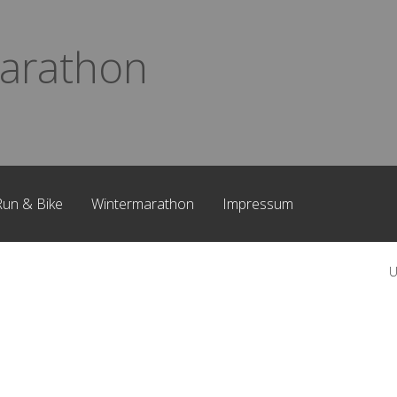
arathon
Run & Bike
Wintermarathon
Impressum
U