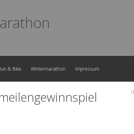
arathon
Run & Bike
Wintermarathon
Impressum
meilengewinnspiel
U