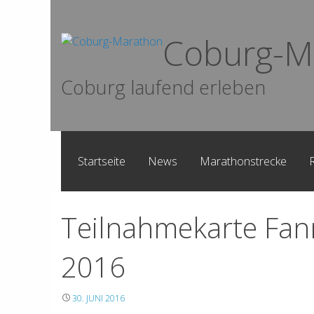
Skip
to
Coburg-M
content
Coburg laufend erleben
Startseite
News
Marathonstrecke
Teilnahmekarte Fan
2016
30. JUNI 2016