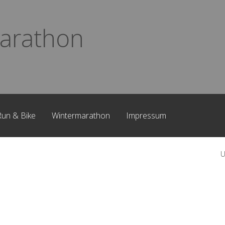
arathon
Run & Bike
Wintermarathon
Impressum
U