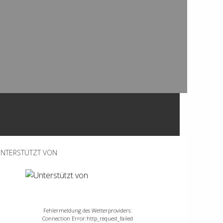
NTERSTÜTZT VON
Fehlermeldung des Wetterproviders:
Connection Error:http_request_failed