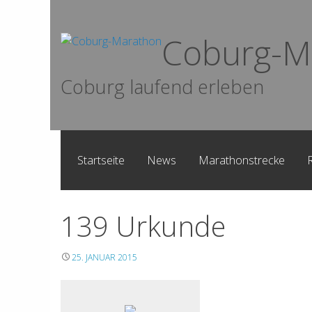
Skip
to
Coburg-M
content
Coburg laufend erleben
Startseite
News
Marathonstrecke
139 Urkunde
25. JANUAR 2015