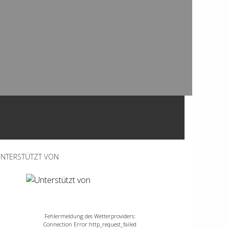
NTERSTÜTZT VON
Fehlermeldung des Wetterproviders:
Connection Error:http_request_failed