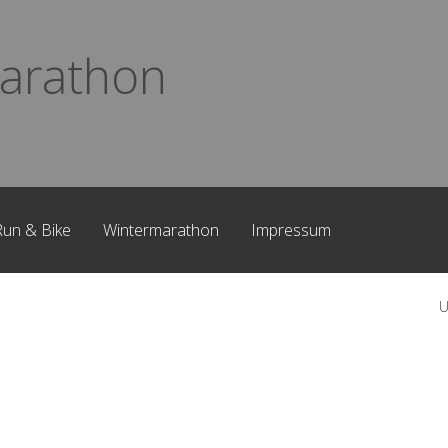
arathon
Run & Bike
Wintermarathon
Impressum
U