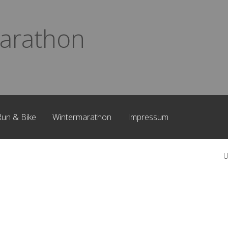
arathon
Run & Bike
Wintermarathon
Impressum
U