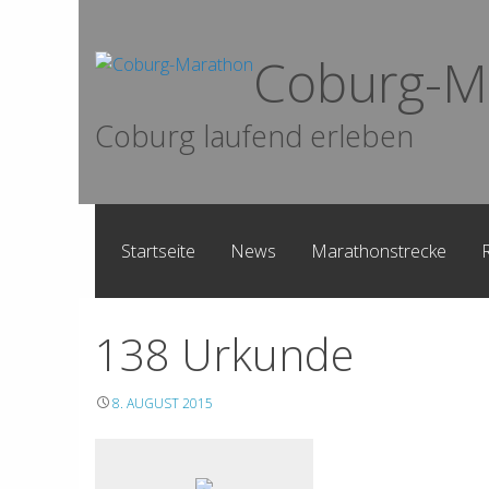
Skip
to
Coburg-M
content
Coburg laufend erleben
Startseite
News
Marathonstrecke
138 Urkunde
8. AUGUST 2015