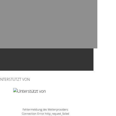
NTERSTÜTZT VON
Fehlermeldung des Wetterproviders:
Connection Error:http_request_failed