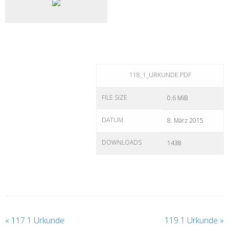
118_1_URKUNDE.PDF
FILE SIZE
0.6 MiB
DATUM
8. März 2015
DOWNLOADS
1438
«
117 1 Urkunde
119 1 Urkunde
»