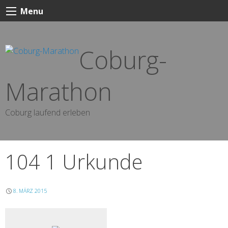
Skip
Menu
to
content
Coburg-
Marathon
Coburg laufend erleben
104 1 Urkunde
8. MÄRZ 2015