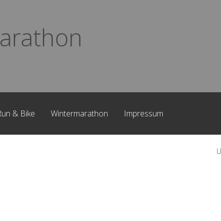
arathon
Run & Bike
Wintermarathon
Impressum
U