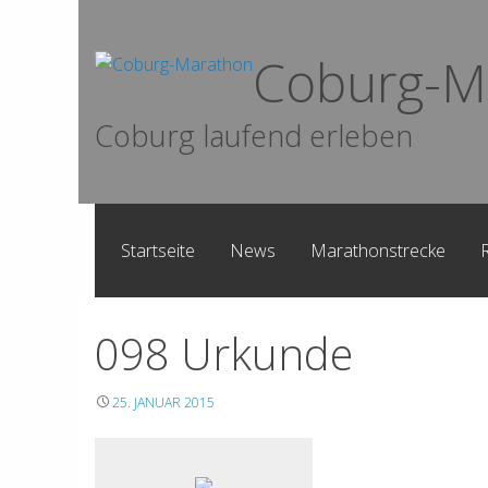
Skip
to
Coburg-M
content
Coburg laufend erleben
Startseite
News
Marathonstrecke
098 Urkunde
25. JANUAR 2015