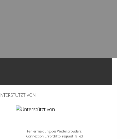
NTERSTÜTZT VON
Fehlermeldung des Wetterproviders:
Connection Error:http_request_failed