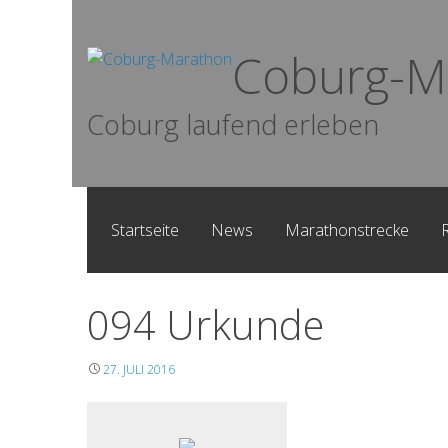
Skip
to
Coburg-M
content
Coburg laufend erleben
Startseite
News
Marathonstrecke
094 Urkunde
27. JULI 2016