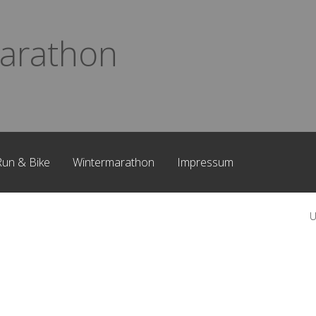
arathon
Run & Bike
Wintermarathon
Impressum
U