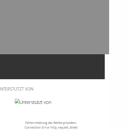
NTERSTÜTZT VON
Fehlermeldung des Wetterproviders:
Connection Error:http_request_failed