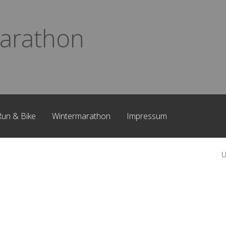
arathon
Run & Bike
Wintermarathon
Impressum
U