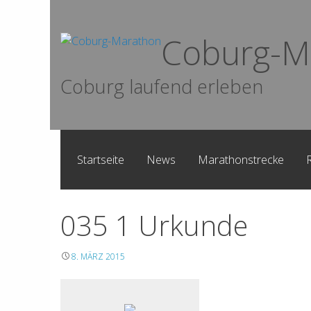
Skip
to
Coburg-M
content
Coburg laufend erleben
Startseite
News
Marathonstrecke
035 1 Urkunde
8. MÄRZ 2015