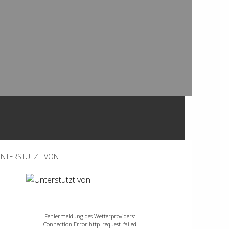
NTERSTÜTZT VON
Fehlermeldung des Wetterproviders:
Connection Error:http_request_failed