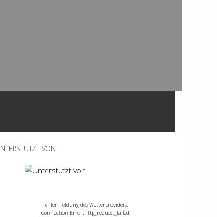
NTERSTÜTZT VON
Fehlermeldung des Wetterproviders:
Connection Error:http_request_failed