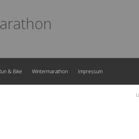
arathon
Run & Bike
Wintermarathon
Impressum
U