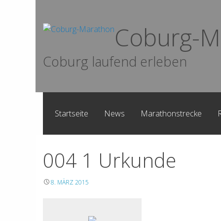
Skip
to
Coburg-M
content
Coburg laufend erleben
Startseite
News
Marathonstrecke
004 1 Urkunde
8. MÄRZ 2015