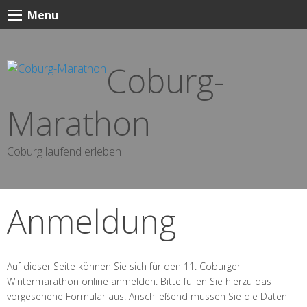
Skip
Menu
to
content
Coburg-
Marathon
Coburg laufend erleben
Anmeldung
Auf dieser Seite können Sie sich für den 11. Coburger
Wintermarathon online anmelden. Bitte füllen Sie hierzu das
vorgesehene Formular aus. Anschließend müssen Sie die Daten