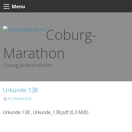
Skip
Menu
to
content
Coburg-
Marathon
Coburg laufend erleben
Urkunde 138
29. JANUAR 2020
Urkunde 138 , Urkunde_138.pdf (0.3 MiB)