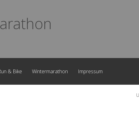
arathon
Run & Bike
Wintermarathon
Impressum
U