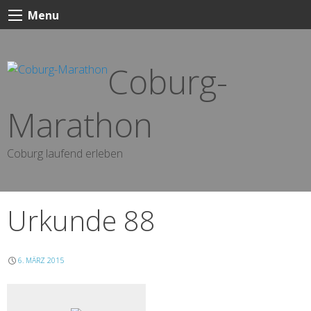
Skip
Menu
to
content
Coburg-
Marathon
Coburg laufend erleben
Urkunde 88
6. MÄRZ 2015