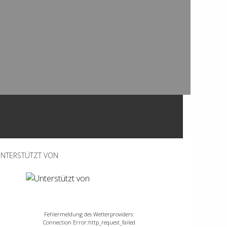
NTERSTÜTZT VON
Fehlermeldung des Wetterproviders:
Connection Error:http_request_failed