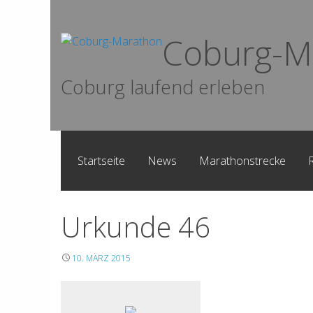
Skip
to
Coburg-M
content
Coburg laufend erleben
Startseite
News
Marathonstrecke
Urkunde 46
10. MÄRZ 2015