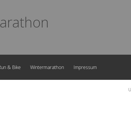
arathon
Run & Bike
Wintermarathon
Impressum
U