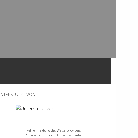
NTERSTÜTZT VON
Fehlermeldung des Wetterproviders:
Connection Error:http_request_failed