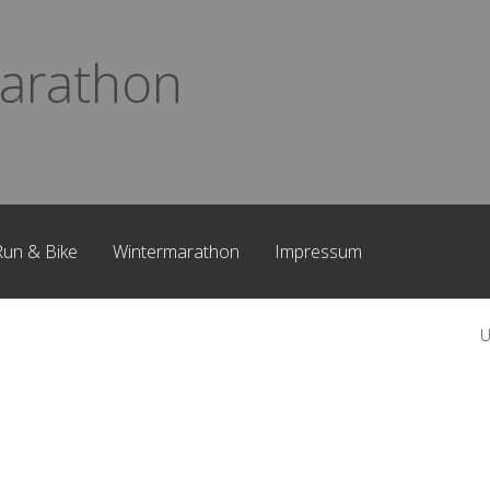
arathon
Run & Bike
Wintermarathon
Impressum
U