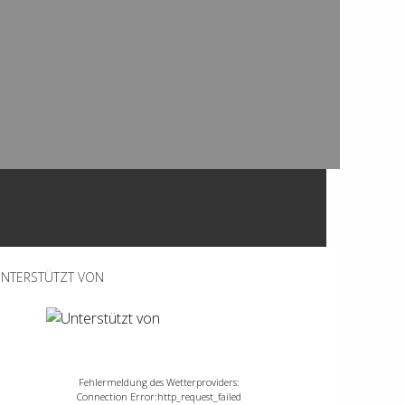
NTERSTÜTZT VON
Fehlermeldung des Wetterproviders:
Connection Error:http_request_failed