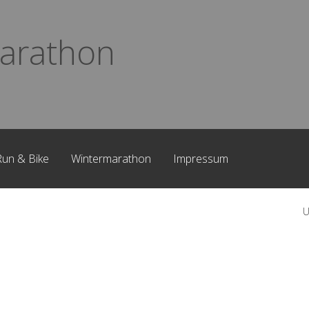
arathon
Run & Bike
Wintermarathon
Impressum
U